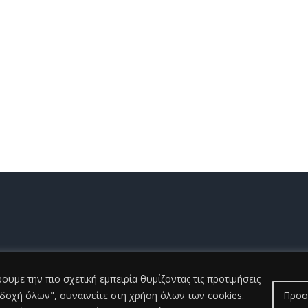
t ©
2026 Γενικό Νοσοκομείο Ηλείας |All Rights Reserved
2026 | Developed
υμε την πιο σχετική εμπειρία θυμίζοντας τις προτιμήσεις
οδοχή όλων", συναινείτε στη χρήση όλων των cookies.
Προσ
Facebook