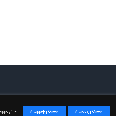
 by
iSmart
αρμογή
Απόρριψη Όλων
Αποδοχή Όλων