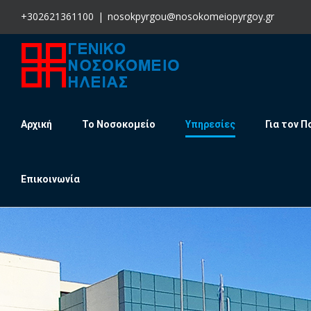
Skip
+302621361100
|
nosokpyrgou@nosokomeiopyrgoy.gr
to
content
Αρχική
Το Νοσοκομείο
Υπηρεσίες
Για τον Π
Επικοινωνία