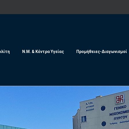
ολίτη
Ν.Μ. & Κέντρα Υγείας
Προμήθειες-Διαγωνισμοί