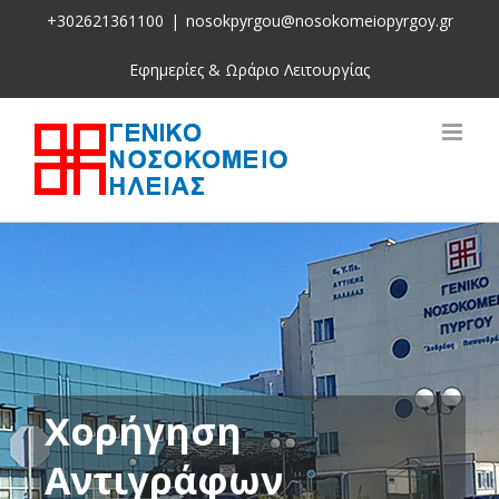
Skip
+302621361100
|
nosokpyrgou@nosokomeiopyrgoy.gr
to
content
Εφημερίες & Ωράριο Λειτουργίας
Χορήγηση
Αντιγράφων