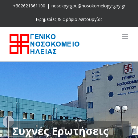
Skip
+302621361100
|
nosokpyrgou@nosokomeiopyrgoy.gr
to
content
Εφημερίες & Ωράριο Λειτουργίας
Συχνές Ερωτήσεις