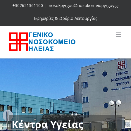
Skip
+302621361100
|
nosokpyrgou@nosokomeiopyrgoy.gr
to
content
Εφημερίες & Ωράριο Λειτουργίας
Κέντρα Υγείας