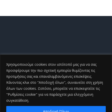
Χρησιμοποιούμε cookies στον ιστότοπό μας για να σας
προσφέρουμε την πιο σχετική εμπειρία θυμίζοντας τις
προτιμήσεις σας και επαναλαμβανόμενες επισκέψεις.
Κάνοντας κλικ στο "Αποδοχή όλων", συναινείτε στη χρήση
όλων των cookies. Ωστόσο, μπορείτε να επισκεφτείτε τις
"Ρυθμίσεις cookie" για να παράσχετε μια ελεγχόμενη
συγκατάθεση.
Copyright ©
2026 Γενικό Νοσοκομείο Ηλείας |All Rights
Reserved
2026 | Developed by
iSmart
Αποδοχή Όλων