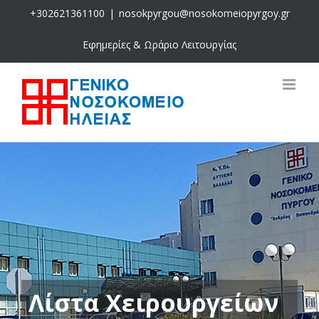
Skip
+302621361100
|
nosokpyrgou@nosokomeiopyrgoy.gr
to
content
Εφημερίες & Ωράριο Λειτουργίας
Λίστα Χειρουργείων