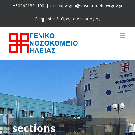
Skip
+302621361100
|
nosokpyrgou@nosokomeiopyrgoy.gr
to
content
Εφημερίες & Ωράριο Λειτουργίας
sections