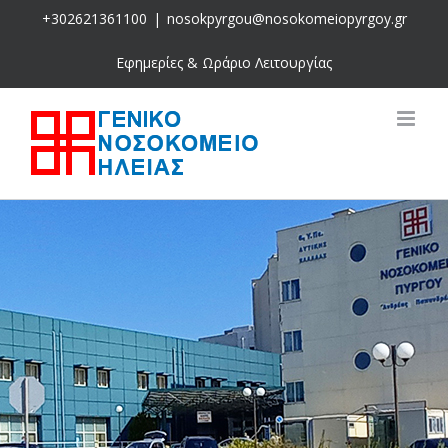
Skip
+302621361100
|
nosokpyrgou@nosokomeiopyrgoy.gr
to
content
Εφημερίες & Ωράριο Λειτουργίας