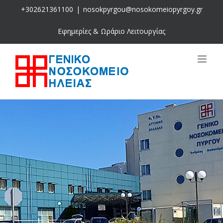
Skip
+302621361100
|
nosokpyrgou@nosokomeiopyrgoy.gr
to
content
Εφημερίες & Ωράριο Λειτουργίας