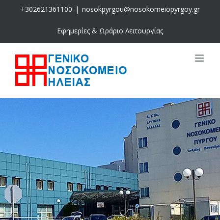
Skip
+302621361100
|
nosokpyrgou@nosokomeiopyrgoy.gr
to
content
Εφημερίες & Ωράριο Λειτουργίας