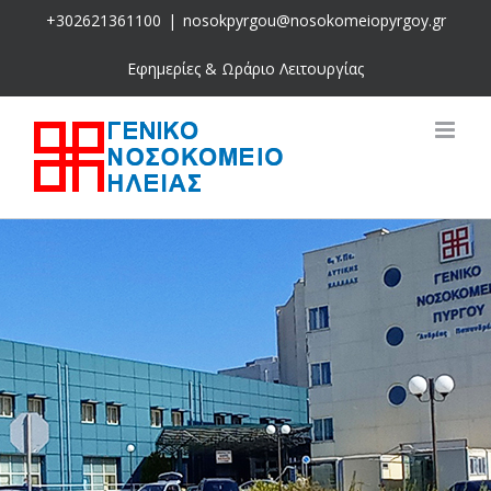
Skip
+302621361100
|
nosokpyrgou@nosokomeiopyrgoy.gr
to
content
Εφημερίες & Ωράριο Λειτουργίας