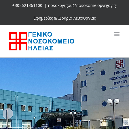
Skip
+302621361100
|
nosokpyrgou@nosokomeiopyrgoy.gr
to
content
Εφημερίες & Ωράριο Λειτουργίας