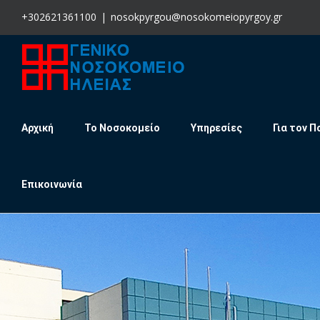
Skip
+302621361100
|
nosokpyrgou@nosokomeiopyrgoy.gr
to
content
Αρχική
Το Νοσοκομείο
Υπηρεσίες
Για τον Π
Επικοινωνία