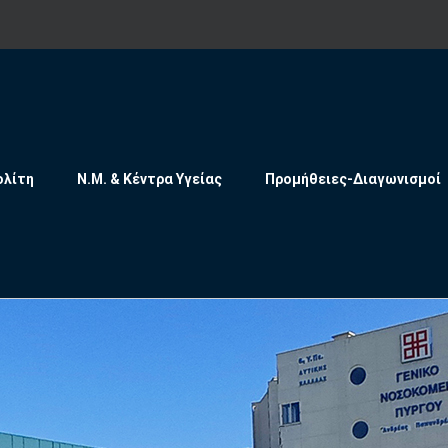
ολίτη
Ν.Μ. & Κέντρα Υγείας
Προμήθειες-Διαγωνισμοί