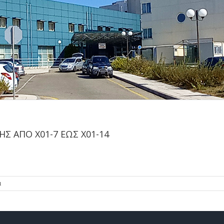
Σ ΑΠΟ Χ01-7 ΕΩΣ Χ01-14
α