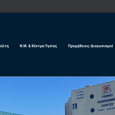
ολίτη
Ν.Μ. & Κέντρα Υγείας
Προμήθειες-Διαγωνισμοί