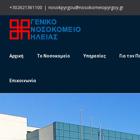
Skip
+302621361100
|
nosokpyrgou@nosokomeiopyrgoy.gr
to
content
Αρχική
Το Νοσοκομείο
Υπηρεσίες
Για τον Π
Επικοινωνία