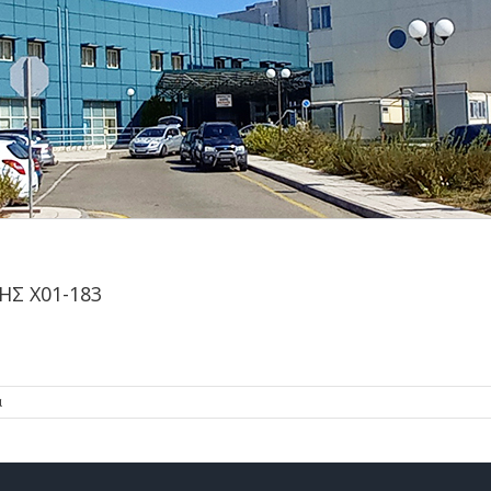
ΗΣ Χ01-183
α