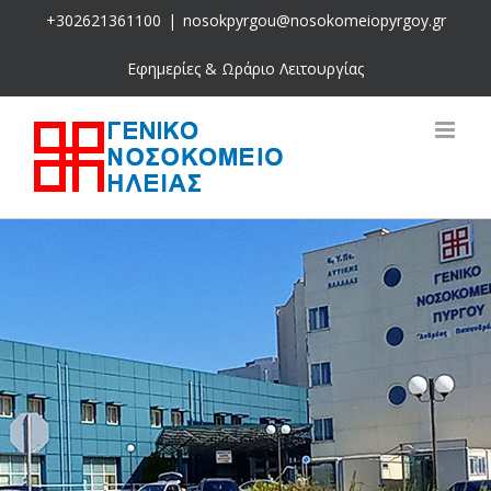
Skip
+302621361100
|
nosokpyrgou@nosokomeiopyrgoy.gr
to
content
Εφημερίες & Ωράριο Λειτουργίας