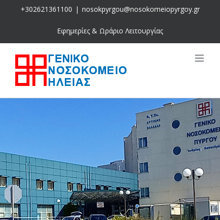
Skip
+302621361100
|
nosokpyrgou@nosokomeiopyrgoy.gr
to
content
Εφημερίες & Ωράριο Λειτουργίας