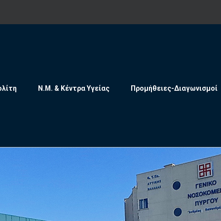
ολίτη
Ν.Μ. & Κέντρα Υγείας
Προμήθειες-Διαγωνισμοί