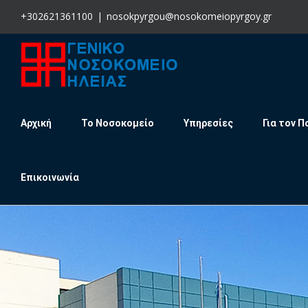
Skip
+302621361100
|
nosokpyrgou@nosokomeiopyrgoy.gr
to
content
Αρχική
Το Νοσοκομείο
Υπηρεσίες
Για τον Π
Επικοινωνία