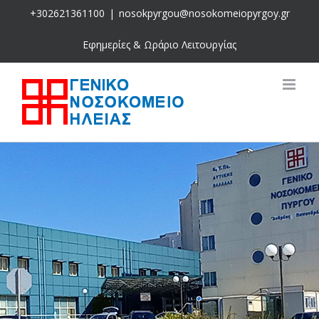
Skip
+302621361100
|
nosokpyrgou@nosokomeiopyrgoy.gr
to
content
Εφημερίες & Ωράριο Λειτουργίας