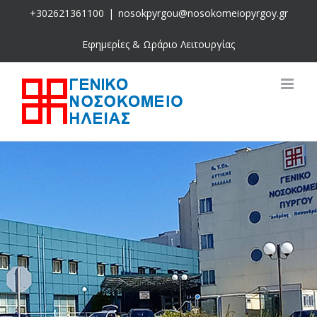
Skip
+302621361100
|
nosokpyrgou@nosokomeiopyrgoy.gr
to
content
Εφημερίες & Ωράριο Λειτουργίας