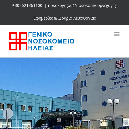
Skip
+302621361100
|
nosokpyrgou@nosokomeiopyrgoy.gr
to
content
Εφημερίες & Ωράριο Λειτουργίας