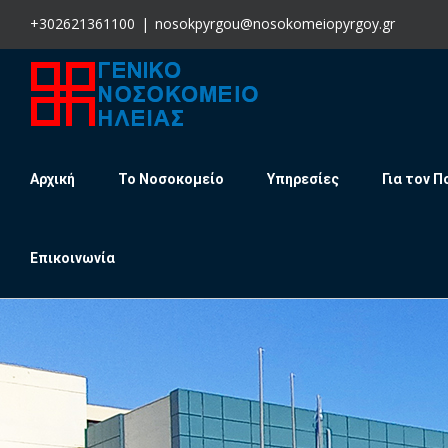
Skip
+302621361100
|
nosokpyrgou@nosokomeiopyrgoy.gr
to
content
Αρχική
Το Νοσοκομείο
Υπηρεσίες
Για τον Π
Επικοινωνία