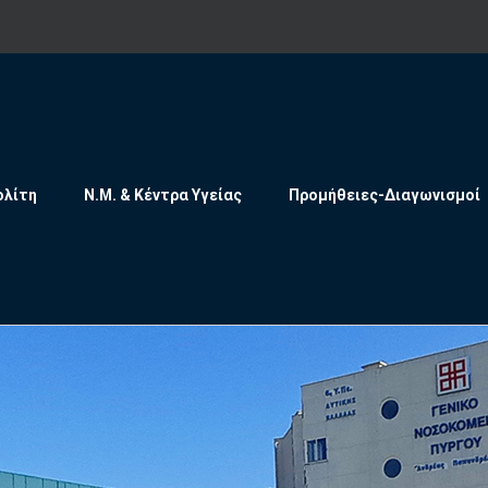
ολίτη
Ν.Μ. & Κέντρα Υγείας
Προμήθειες-Διαγωνισμοί