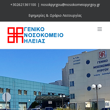
Skip
+302621361100
|
nosokpyrgou@nosokomeiopyrgoy.gr
to
content
Εφημερίες & Ωράριο Λειτουργίας