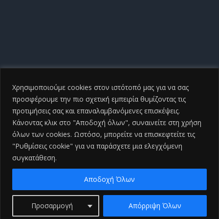
Χρησιμοποιούμε cookies στον ιστότοπό μας για να σας
προσφέρουμε την πιο σχετική εμπειρία θυμίζοντας τις
προτιμήσεις σας και επαναλαμβανόμενες επισκέψεις.
Κάνοντας κλικ στο "Αποδοχή όλων", συναινείτε στη χρήση
όλων των cookies. Ωστόσο, μπορείτε να επισκεφτείτε τις
"Ρυθμίσεις cookie" για να παράσχετε μια ελεγχόμενη
συγκατάθεση.
Copyright ©
2026 Γενικό Νοσοκομείο Ηλείας |All Rights
Reserved
2026 | Developed by
iSmart
Αποδοχή Όλων
Facebook
Προσαρμογή
Απόρριψη Όλων