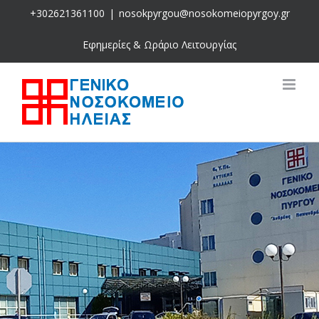
Skip
+302621361100
|
nosokpyrgou@nosokomeiopyrgoy.gr
to
content
Εφημερίες & Ωράριο Λειτουργίας