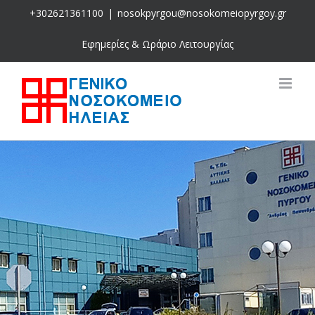
Skip
+302621361100
|
nosokpyrgou@nosokomeiopyrgoy.gr
to
content
Εφημερίες & Ωράριο Λειτουργίας