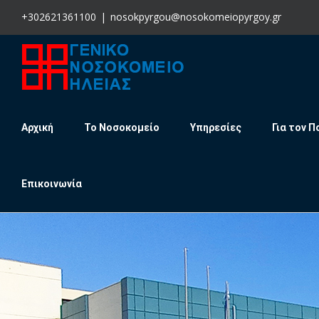
Skip
+302621361100
|
nosokpyrgou@nosokomeiopyrgoy.gr
to
content
Αρχική
Το Νοσοκομείο
Υπηρεσίες
Για τον Π
Επικοινωνία