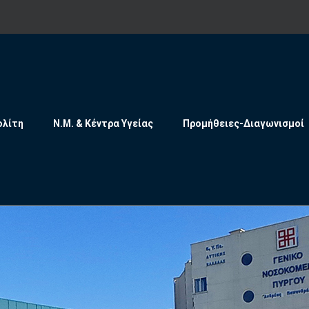
ολίτη
Ν.Μ. & Κέντρα Υγείας
Προμήθειες-Διαγωνισμοί