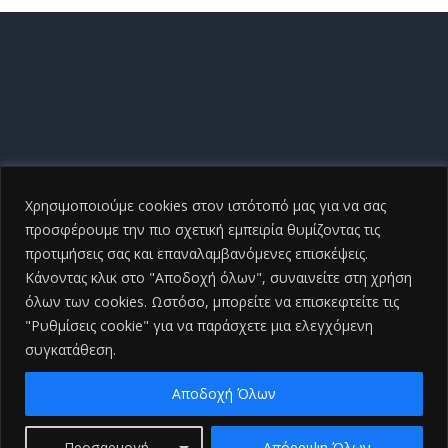
Χρησιμοποιούμε cookies στον ιστότοπό μας για να σας
προσφέρουμε την πιο σχετική εμπειρία θυμίζοντας τις
προτιμήσεις σας και επαναλαμβανόμενες επισκέψεις.
Κάνοντας κλικ στο "Αποδοχή όλων", συναινείτε στη χρήση
όλων των cookies. Ωστόσο, μπορείτε να επισκεφτείτε τις
"Ρυθμίσεις cookie" για να παράσχετε μια ελεγχόμενη
συγκατάθεση.
Copyright ©
2026 Γενικό Νοσοκομείο Ηλείας |All Rights
Reserved
2026 | Developed by
iSmart
Αποδοχή Όλων
Facebook
Προσαρμογή
Απόρριψη Όλων