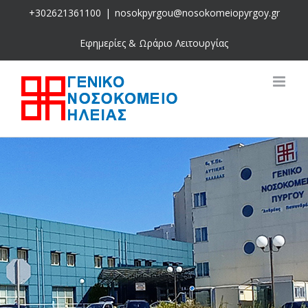
Skip
+302621361100
|
nosokpyrgou@nosokomeiopyrgoy.gr
to
content
Εφημερίες & Ωράριο Λειτουργίας