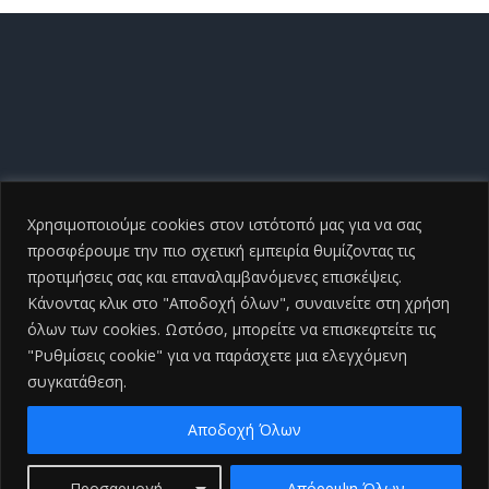
Χρησιμοποιούμε cookies στον ιστότοπό μας για να σας
προσφέρουμε την πιο σχετική εμπειρία θυμίζοντας τις
προτιμήσεις σας και επαναλαμβανόμενες επισκέψεις.
Κάνοντας κλικ στο "Αποδοχή όλων", συναινείτε στη χρήση
όλων των cookies. Ωστόσο, μπορείτε να επισκεφτείτε τις
"Ρυθμίσεις cookie" για να παράσχετε μια ελεγχόμενη
συγκατάθεση.
Copyright ©
2026 Γενικό Νοσοκομείο Ηλείας |All Rights
Reserved
2026 | Developed by
iSmart
Αποδοχή Όλων
Facebook
Προσαρμογή
Απόρριψη Όλων