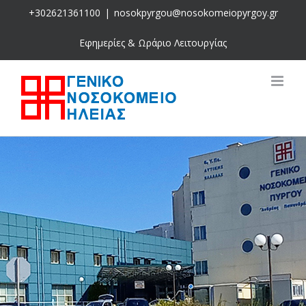
Skip
+302621361100
|
nosokpyrgou@nosokomeiopyrgoy.gr
to
content
Εφημερίες & Ωράριο Λειτουργίας