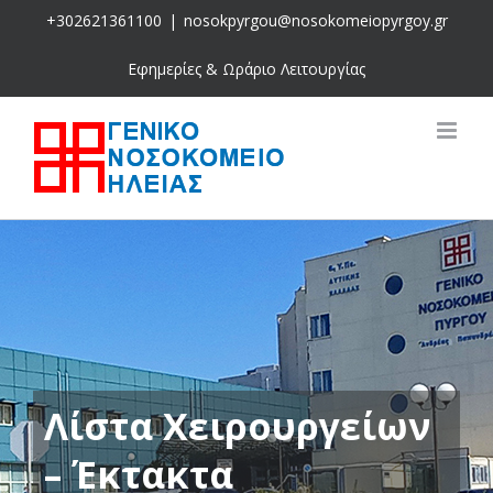
Skip
+302621361100
|
nosokpyrgou@nosokomeiopyrgoy.gr
to
content
Εφημερίες & Ωράριο Λειτουργίας
Λίστα Χειρουργείων
– Έκτακτα