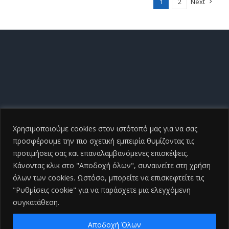
1
2
Next
Χρησιμοποιούμε cookies στον ιστότοπό μας για να σας
προσφέρουμε την πιο σχετική εμπειρία θυμίζοντας τις
προτιμήσεις σας και επαναλαμβανόμενες επισκέψεις.
Κάνοντας κλικ στο "Αποδοχή όλων", συναινείτε στη χρήση
όλων των cookies. Ωστόσο, μπορείτε να επισκεφτείτε τις
"Ρυθμίσεις cookie" για να παράσχετε μια ελεγχόμενη
συγκατάθεση.
Copyright ©
2026 Γενικό Νοσοκομείο Ηλείας |All Rights
Reserved
2026 | Developed by
iSmart
Αποδοχή Όλων