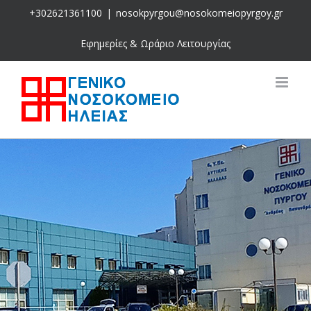
Skip
+302621361100
|
nosokpyrgou@nosokomeiopyrgoy.gr
to
content
Εφημερίες & Ωράριο Λειτουργίας