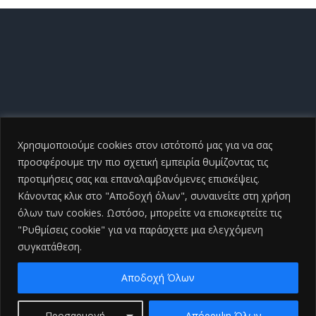
Χρησιμοποιούμε cookies στον ιστότοπό μας για να σας
προσφέρουμε την πιο σχετική εμπειρία θυμίζοντας τις
προτιμήσεις σας και επαναλαμβανόμενες επισκέψεις.
Κάνοντας κλικ στο "Αποδοχή όλων", συναινείτε στη χρήση
όλων των cookies. Ωστόσο, μπορείτε να επισκεφτείτε τις
"Ρυθμίσεις cookie" για να παράσχετε μια ελεγχόμενη
συγκατάθεση.
Copyright ©
2026 Γενικό Νοσοκομείο Ηλείας |All Rights
Reserved
2026 | Developed by
iSmart
Αποδοχή Όλων
Facebook
Προσαρμογή
Απόρριψη Όλων