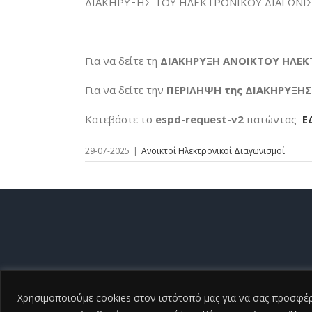
ΔΙΑΚΗΡΥΞΗΣ ΤΟΥ ΗΛΕΚΤΡΟΝΙΚΟΥ ΔΙΑΓΩΝΙ
Για να δείτε τη
ΔΙΑΚΗΡΥΞΗ ΑΝΟΙΚΤΟΥ ΗΛΕ
Για να δείτε την
ΠΕΡΙΛΗΨΗ της ΔΙΑΚΗΡΥΞΗ
Κατεβάστε το
espd-request-v2
πατώντας
Ε
29-07-2025
|
Ανοικτοί Ηλεκτρονικοί Διαγωνισμοί
Copyrigh
Χρησιμοποιούμε cookies στον ιστότοπό μας για να σας προσφέρο