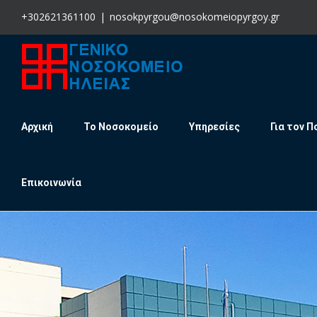
Skip
+302621361100
|
nosokpyrgou@nosokomeiopyrgoy.gr
to
content
Αρχική
Το Νοσοκομείο
Υπηρεσίες
Για τον Π
Επικοινωνία