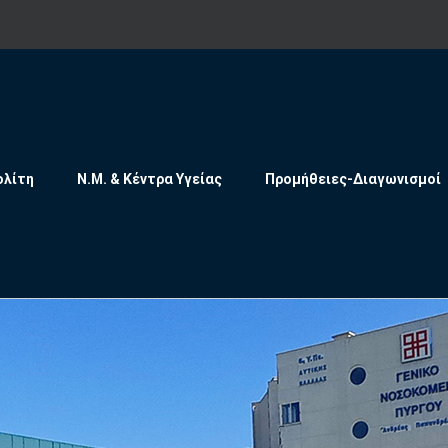
ολίτη
Ν.Μ. & Κέντρα Υγείας
Προμήθειες-Διαγωνισμοί