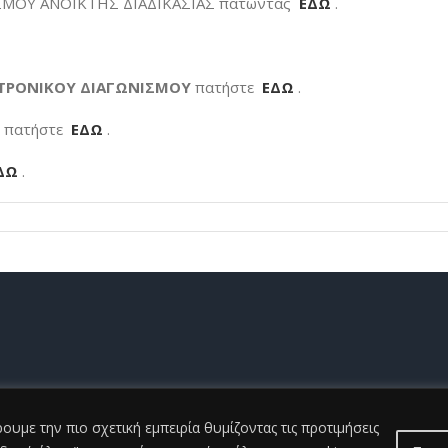
ΣΜΟΥ ΑΝΟΙΚΤΗΣ ΔΙΑΔΙΚΑΣΙΑΣ πατώντας
ΕΔΩ
.
ΚΤΡΟΝΙΚΟΥ ΔΙΑΓΩΝΙΣΜΟΥ
πατήστε
ΕΔΩ
.
Σ
πατήστε
ΕΔΩ
.
ΔΩ
.
t ©
2026 Γενικό Νοσοκομείο Ηλείας |All Rights Reserved
2026 | Developed
υμε την πιο σχετική εμπειρία θυμίζοντας τις προτιμήσεις