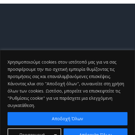
Χρησιμοποιούμε cookies στον ιστότοπό μας για να σας
προσφέρουμε την πιο σχετική εμπειρία θυμίζοντας τις
προτιμήσεις σας και επαναλαμβανόμενες επισκέψεις.
Κάνοντας κλικ στο "Αποδοχή όλων", συναινείτε στη χρήση
όλων των cookies. Ωστόσο, μπορείτε να επισκεφτείτε τις
"Ρυθμίσεις cookie" για να παράσχετε μια ελεγχόμενη
συγκατάθεση.
Copyright ©
2026 Γενικό Νοσοκομείο Ηλείας |All Rights
Reserved
2026 | Developed by
iSmart
Αποδοχή Όλων
Facebook
Προσαρμογή
Απόρριψη Όλων