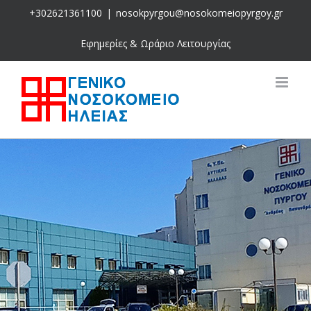
Skip
+302621361100
|
nosokpyrgou@nosokomeiopyrgoy.gr
to
content
Εφημερίες & Ωράριο Λειτουργίας