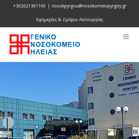
Skip
+302621361100
|
nosokpyrgou@nosokomeiopyrgoy.gr
to
content
Εφημερίες & Ωράριο Λειτουργίας