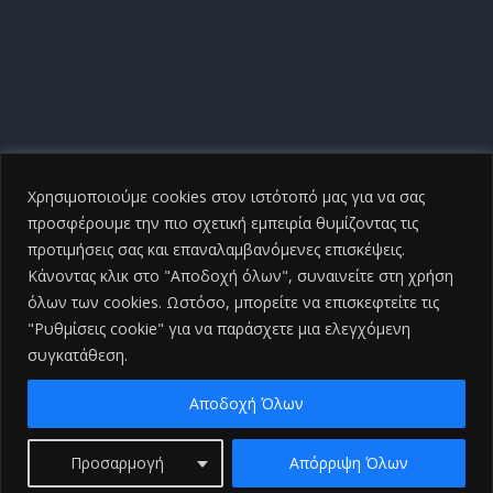
Χρησιμοποιούμε cookies στον ιστότοπό μας για να σας
προσφέρουμε την πιο σχετική εμπειρία θυμίζοντας τις
προτιμήσεις σας και επαναλαμβανόμενες επισκέψεις.
Κάνοντας κλικ στο "Αποδοχή όλων", συναινείτε στη χρήση
όλων των cookies. Ωστόσο, μπορείτε να επισκεφτείτε τις
"Ρυθμίσεις cookie" για να παράσχετε μια ελεγχόμενη
συγκατάθεση.
Copyright ©
2026 Γενικό Νοσοκομείο Ηλείας |All Rights
Reserved
2026 | Developed by
iSmart
Αποδοχή Όλων
Facebook
Προσαρμογή
Απόρριψη Όλων