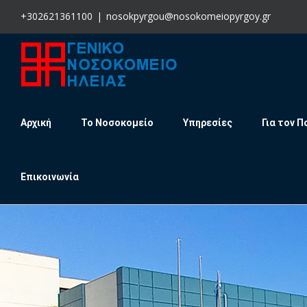
Skip
+302621361100
|
nosokpyrgou@nosokomeiopyrgoy.gr
to
content
Αρχική
Το Νοσοκομείο
Υπηρεσίες
Για τον Π
Επικοινωνία