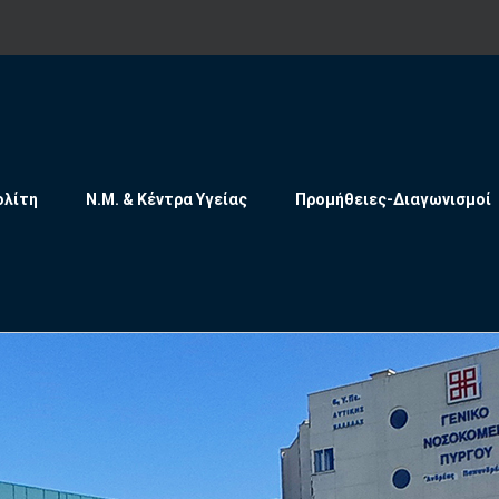
ολίτη
Ν.Μ. & Κέντρα Υγείας
Προμήθειες-Διαγωνισμοί