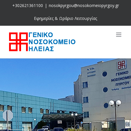
Skip
+302621361100
|
nosokpyrgou@nosokomeiopyrgoy.gr
to
content
Εφημερίες & Ωράριο Λειτουργίας