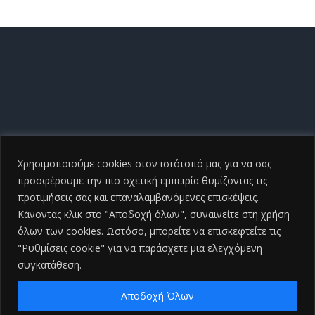
Χρησιμοποιούμε cookies στον ιστότοπό μας για να σας
προσφέρουμε την πιο σχετική εμπειρία θυμίζοντας τις
προτιμήσεις σας και επαναλαμβανόμενες επισκέψεις.
Κάνοντας κλικ στο "Αποδοχή όλων", συναινείτε στη χρήση
όλων των cookies. Ωστόσο, μπορείτε να επισκεφτείτε τις
"Ρυθμίσεις cookie" για να παράσχετε μια ελεγχόμενη
συγκατάθεση.
Copyright ©
2026 Γενικό Νοσοκομείο Ηλείας |All Rights
Reserved
2026 | Developed by
iSmart
Αποδοχή Όλων