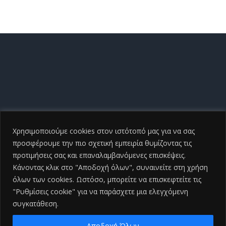
Χρησιμοποιούμε cookies στον ιστότοπό μας για να σας
προσφέρουμε την πιο σχετική εμπειρία θυμίζοντας τις
προτιμήσεις σας και επαναλαμβανόμενες επισκέψεις.
Κάνοντας κλικ στο "Αποδοχή όλων", συναινείτε στη χρήση
όλων των cookies. Ωστόσο, μπορείτε να επισκεφτείτε τις
"Ρυθμίσεις cookie" για να παράσχετε μια ελεγχόμενη
συγκατάθεση.
Copyright ©
2026 Γενικό Νοσοκομείο Ηλείας |All Rights
Reserved
2026 | Developed by
iSmart
Αποδοχή Όλων