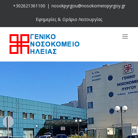
Skip
+302621361100
|
nosokpyrgou@nosokomeiopyrgoy.gr
to
content
Εφημερίες & Ωράριο Λειτουργίας