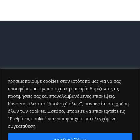
Χρησιμοποιούμε cookies στον ιστότοπό μας για να σας
προσφέρουμε την πιο σχετική εμπειρία θυμίζοντας τις
προτιμήσεις σας και επαναλαμβανόμενες επισκέψεις.
Κάνοντας κλικ στο "Αποδοχή όλων", συναινείτε στη χρήση
όλων των cookies. Ωστόσο, μπορείτε να επισκεφτείτε τις
"Ρυθμίσεις cookie" για να παράσχετε μια ελεγχόμενη
συγκατάθεση.
Copyright ©
2026 Γενικό Νοσοκομείο Ηλείας |All Rights
Reserved
2026 | Developed by
iSmart
Αποδοχή Όλων