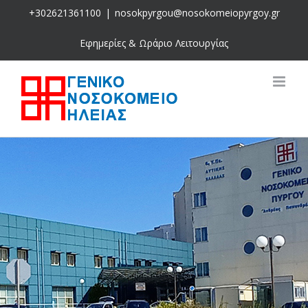
Skip
+302621361100
|
nosokpyrgou@nosokomeiopyrgoy.gr
to
content
Εφημερίες & Ωράριο Λειτουργίας