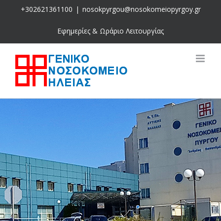
Skip
+302621361100
|
nosokpyrgou@nosokomeiopyrgoy.gr
to
content
Εφημερίες & Ωράριο Λειτουργίας