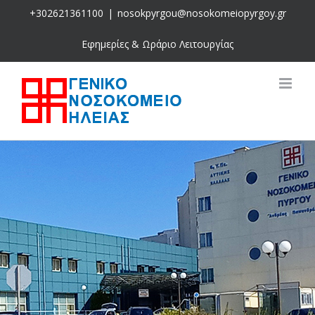
Skip
+302621361100
|
nosokpyrgou@nosokomeiopyrgoy.gr
to
content
Εφημερίες & Ωράριο Λειτουργίας