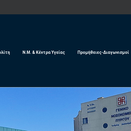
ολίτη
Ν.Μ. & Κέντρα Υγείας
Προμήθειες-Διαγωνισμοί