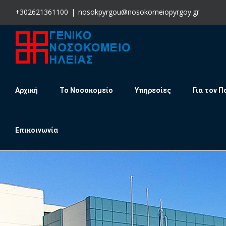
Skip
+302621361100
|
nosokpyrgou@nosokomeiopyrgoy.gr
to
content
Αρχική
Το Νοσοκομείο
Υπηρεσίες
Για τον Π
Επικοινωνία