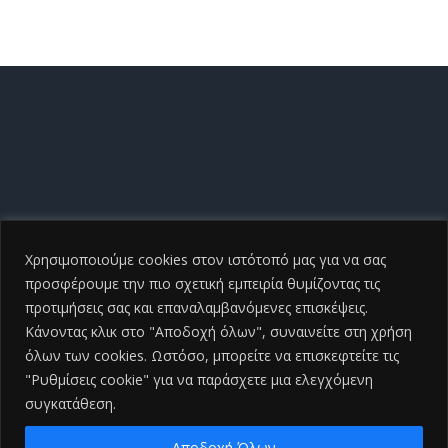
Χρησιμοποιούμε cookies στον ιστότοπό μας για να σας
προσφέρουμε την πιο σχετική εμπειρία θυμίζοντας τις
προτιμήσεις σας και επαναλαμβανόμενες επισκέψεις.
Κάνοντας κλικ στο "Αποδοχή όλων", συναινείτε στη χρήση
όλων των cookies. Ωστόσο, μπορείτε να επισκεφτείτε τις
"Ρυθμίσεις cookie" για να παράσχετε μια ελεγχόμενη
συγκατάθεση.
Copyright ©
2026 Γενικό Νοσοκομείο Ηλείας |All Rights
Reserved
2026 | Developed by
iSmart
Αποδοχή Όλων