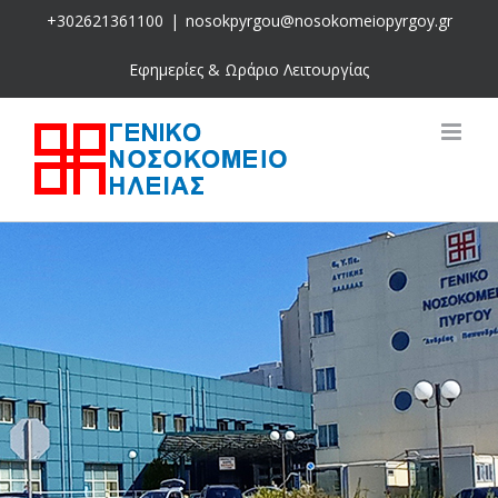
Skip
+302621361100
|
nosokpyrgou@nosokomeiopyrgoy.gr
to
content
Εφημερίες & Ωράριο Λειτουργίας