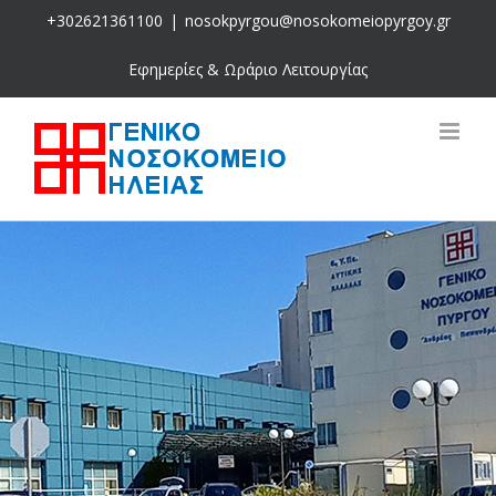
Skip
+302621361100
|
nosokpyrgou@nosokomeiopyrgoy.gr
to
content
Εφημερίες & Ωράριο Λειτουργίας