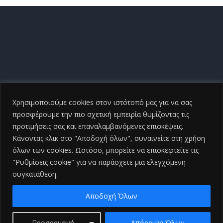
Χρησιμοποιούμε cookies στον ιστότοπό μας για να σας
προσφέρουμε την πιο σχετική εμπειρία θυμίζοντας τις
προτιμήσεις σας και επαναλαμβανόμενες επισκέψεις.
Κάνοντας κλικ στο "Αποδοχή όλων", συναινείτε στη χρήση
όλων των cookies. Ωστόσο, μπορείτε να επισκεφτείτε τις
"Ρυθμίσεις cookie" για να παράσχετε μια ελεγχόμενη
συγκατάθεση.
Copyright ©
2026 Γενικό Νοσοκομείο Ηλείας |All Rights
Reserved
2026 | Developed by
iSmart
Αποδοχή Όλων
Facebook
Προσαρμογή
Απόρριψη Όλων