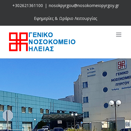
Skip
+302621361100
|
nosokpyrgou@nosokomeiopyrgoy.gr
to
content
Εφημερίες & Ωράριο Λειτουργίας