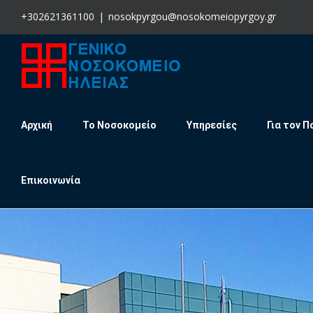
Skip
+302621361100
|
nosokpyrgou@nosokomeiopyrgoy.gr
to
content
Αρχική
Το Νοσοκομείο
Υπηρεσίες
Για τον Π
Επικοινωνία