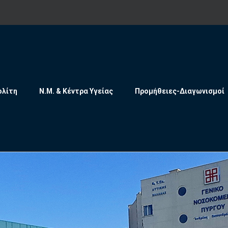
ολίτη
Ν.Μ. & Κέντρα Υγείας
Προμήθειες-Διαγωνισμοί