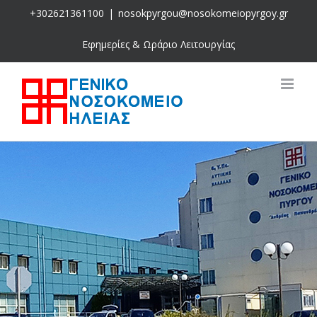
Skip
+302621361100
|
nosokpyrgou@nosokomeiopyrgoy.gr
to
content
Εφημερίες & Ωράριο Λειτουργίας