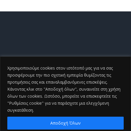
Χρησιμοποιούμε cookies στον ιστότοπό μας για να σας
προσφέρουμε την πιο σχετική εμπειρία θυμίζοντας τις
προτιμήσεις σας και επαναλαμβανόμενες επισκέψεις.
Κάνοντας κλικ στο "Αποδοχή όλων", συναινείτε στη χρήση
όλων των cookies. Ωστόσο, μπορείτε να επισκεφτείτε τις
"Ρυθμίσεις cookie" για να παράσχετε μια ελεγχόμενη
συγκατάθεση.
Copyright ©
2026 Γενικό Νοσοκομείο Ηλείας |All Rights
Reserved
2026 | Developed by
iSmart
Αποδοχή Όλων