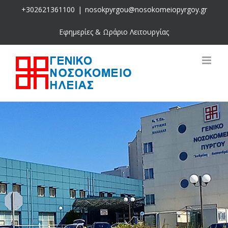
Skip
+302621361100
|
nosokpyrgou@nosokomeiopyrgoy.gr
to
content
Εφημερίες & Ωράριο Λειτουργίας