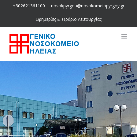
Skip
+302621361100
|
nosokpyrgou@nosokomeiopyrgoy.gr
to
content
Εφημερίες & Ωράριο Λειτουργίας