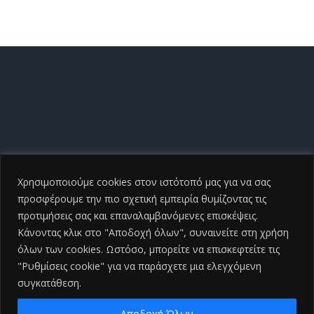
Χρησιμοποιούμε cookies στον ιστότοπό μας για να σας
προσφέρουμε την πιο σχετική εμπειρία θυμίζοντας τις
προτιμήσεις σας και επαναλαμβανόμενες επισκέψεις.
Κάνοντας κλικ στο "Αποδοχή όλων", συναινείτε στη χρήση
όλων των cookies. Ωστόσο, μπορείτε να επισκεφτείτε τις
"Ρυθμίσεις cookie" για να παράσχετε μια ελεγχόμενη
συγκατάθεση.
Copyright ©
2026 Γενικό Νοσοκομείο Ηλείας |All Rights
Reserved
2026 | Developed by
iSmart
Αποδοχή Όλων