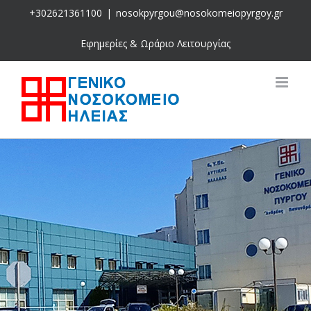
Skip
+302621361100
|
nosokpyrgou@nosokomeiopyrgoy.gr
to
content
Εφημερίες & Ωράριο Λειτουργίας