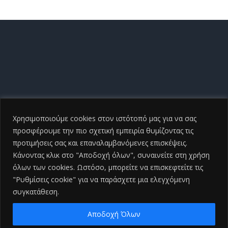
Χρησιμοποιούμε cookies στον ιστότοπό μας για να σας
προσφέρουμε την πιο σχετική εμπειρία θυμίζοντας τις
προτιμήσεις σας και επαναλαμβανόμενες επισκέψεις.
Κάνοντας κλικ στο "Αποδοχή όλων", συναινείτε στη χρήση
όλων των cookies. Ωστόσο, μπορείτε να επισκεφτείτε τις
"Ρυθμίσεις cookie" για να παράσχετε μια ελεγχόμενη
συγκατάθεση.
Copyright ©
2026 Γενικό Νοσοκομείο Ηλείας |All Rights
Reserved
2026 | Developed by
iSmart
Αποδοχή Όλων