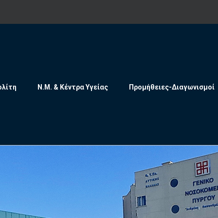
ολίτη
Ν.Μ. & Κέντρα Υγείας
Προμήθειες-Διαγωνισμοί