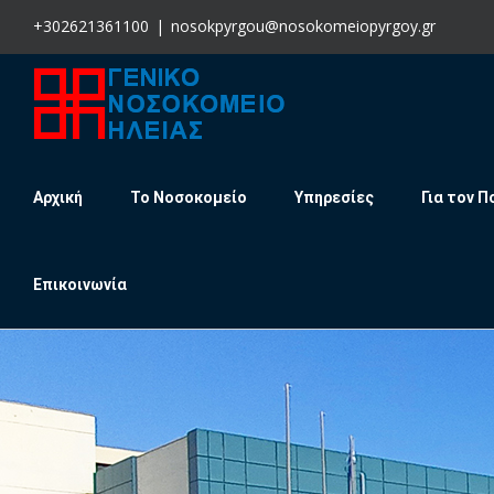
Skip
+302621361100
|
nosokpyrgou@nosokomeiopyrgoy.gr
to
content
Αρχική
Το Νοσοκομείο
Υπηρεσίες
Για τον Π
Επικοινωνία