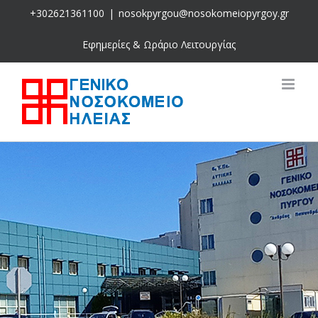
Skip
+302621361100
|
nosokpyrgou@nosokomeiopyrgoy.gr
to
content
Εφημερίες & Ωράριο Λειτουργίας