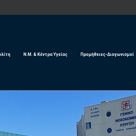
ολίτη
Ν.Μ. & Κέντρα Υγείας
Προμήθειες-Διαγωνισμοί