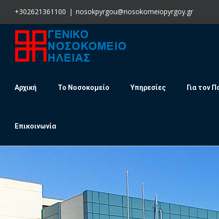
Skip
+302621361100
|
nosokpyrgou@nosokomeiopyrgoy.gr
to
content
Αρχική
Το Νοσοκομείο
Υπηρεσίες
Για τον Π
Επικοινωνία