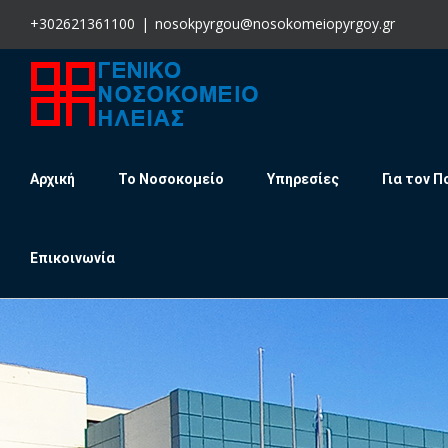
Skip
+302621361100
|
nosokpyrgou@nosokomeiopyrgoy.gr
to
content
Αρχική
Το Νοσοκομείο
Υπηρεσίες
Για τον Π
Επικοινωνία