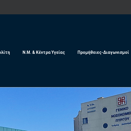
ολίτη
Ν.Μ. & Κέντρα Υγείας
Προμήθειες-Διαγωνισμοί